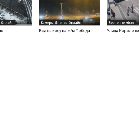
 Онлайн
Камеры Днепра Онлайн
Безпечне місто
ую
Вид на косу на ж/м Победа
Улица Короленк