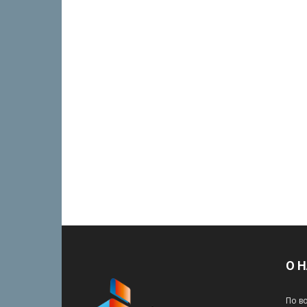
О 
По в