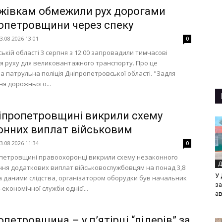
жівкам обмежили рух дорогами
опетровщини через спеку
3.08.2026 13:01
0
ській області 3 серпня з 12:00 запровадили тимчасові
 руху для великовантажного транспорту. Про це
а патрульна поліція Дніпропетровської області. "Задля
я дорожнього...
іпропетровщині викрили схему
онних виплат військовим
3.08.2026 11:34
0
петровщині правоохоронці викрили схему незаконного
Д
ня додаткових виплат військовослужбовцям на понад 3,8
У 
За даними слідства, організатором оборудки був начальник
за
економічної служби однієї...
а
петровщина – у п’ятірці “лідерів” за