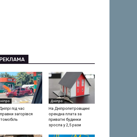
РЕКЛАМА
ніпро
Дніпро
Дніпрі під час
На Дніпропетровщині
правки загорівся
орендна плата за
втомобіль
приватні будинки
зросла у 2,5 рази