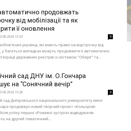
автоматично продовжать
очку від мобілізації та як
рити її оновлення
3.08.2026 13:33
0
обов'язані українці, які мають право на відстрочку від
ії, у багатьох випадках можуть продовжити її автоматично.
теграції державних реєстрів із системою “Оберіг” та...
ічний сад ДНУ ім. О.Гончара
шує на “Сонячний вечір”
3.08.2026 13:28
0
й сад Дніпровського національного університету імені
чара продовжує новий творчий проєкт «Кольорові
 Після успіху першої «Рожевої зустрічі» відвідувачів
ь на другий тематичний...