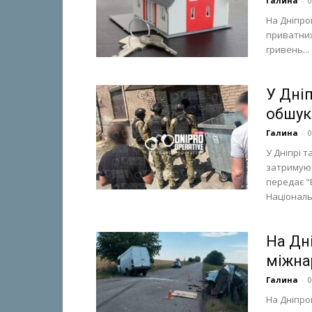
Галина
-
0
На Дніпро
приватних 
гривень...
У Дні
обшук
Галина
-
0
У Дніпрі 
затримуют
передає "
Національн
На Дн
міжна
Галина
-
0
На Дніпро