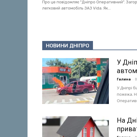
Про це повідомляє "Дніпро Оперативний". Загор
легковий автомобіль ЗАЗ Vida. Як...
НОВИНИ ДНІПРО
У Дніп
автом
Галина
-
0
У Дніпрі б
пожежа. Н
Оперативни
На Дн
приват