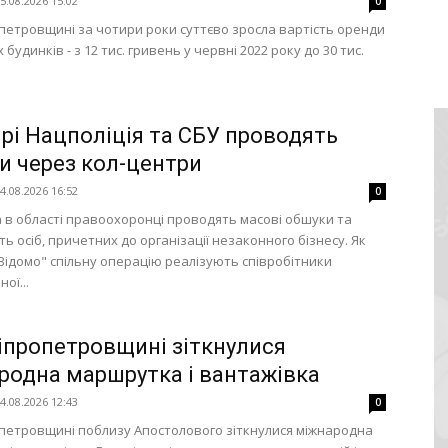
5.08.2026 15:02
0
петровщині за чотири роки суттєво зросла вартість оренди
будинків - з 12 тис. гривень у червні 2022 року до 30 тис.
прі Нацполіція та СБУ проводять
и через кол-центри
4.08.2026 16:52
0
та в області правоохоронці проводять масові обшуки та
ь осіб, причетних до організації незаконного бізнесу. Як
Відомо" спільну операцію реалізують співробітники
ої...
іпропетровщині зіткнулися
родна маршрутка і вантажівка
4.08.2026 12:43
0
петровщині поблизу Апостолового зіткнулися міжнародна