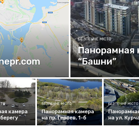
БЕЗПЕЧНЕ МІСТО
Панорамная 
nepr.com
“Башни”
СТО
БЕЗПЕЧНЕ МІСТО
БЕЗПЕЧНЕ МІСТО
ая камера
Панорамная камера
Панорамна
 берегу
на пр. Героев, 1-б
на ул. Курч