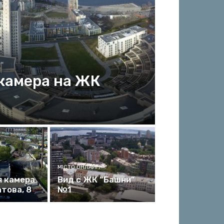
камера на ЖК
МІСТО ОНЛАЙН
я камера
Вид с ЖК “Башни”
атова, 8
№1