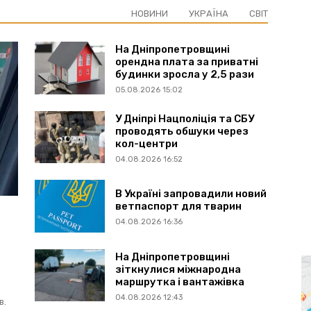
НОВИНИ
УКРАЇНА
СВІТ
На Дніпропетровщині
орендна плата за приватні
будинки зросла у 2,5 рази
05.08.2026 15:02
У Дніпрі Нацполіція та СБУ
проводять обшуки через
кол-центри
04.08.2026 16:52
В Україні запровадили новий
ветпаспорт для тварин
04.08.2026 16:36
На Дніпропетровщині
зіткнулися міжнародна
маршрутка і вантажівка
04.08.2026 12:43
в.