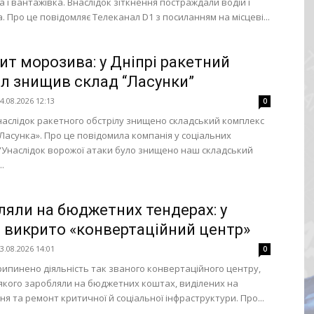
 і вантажівка. Внаслідок зіткнення постраждали водій і
. Про це повідомляє Телеканал D1 з посиланням на місцеві...
ит морозива: у Дніпрі ракетний
іл знищив склад “Ласунки”
4.08.2026 12:13
0
внаслідок ракетного обстрілу знищено складський комплекс
«Ласунка». Про це повідомила компанія у соціальних
“Унаслідок ворожої атаки було знищено наш складський
.
ляли на бюджетних тендерах: у
і викрито «конвертаційний центр»
3.08.2026 14:01
0
припинено діяльність так званого конвертаційного центру,
якого заробляли на бюджетних коштах, виділених на
ня та ремонт критичної й соціальної інфраструктури. Про...