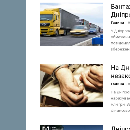
Ванта
Дніпр
Галина
-
0
У Дніпров
обмеження
повідомил
збереженн
На Дн
незак
Галина
-
0
На Дніпро
нарахуван
млн грн. 
фінансово-
Дніпро