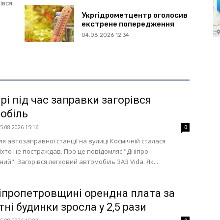
івся
Укргідрометцентр оголосив
екстрене попередження
04.08.2026 12:34
рі під час заправки загорівся
обіль
5.08.2026 15:16
0
іля автозаправної станції на вулиці Космічній сталася
іхто не постраждав. Про це повідомляє "Дніпро
й". Загорівся легковий автомобіль ЗАЗ Vida. Як...
іпропетровщині орендна плата за
ні будинки зросла у 2,5 рази