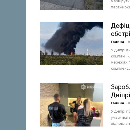
маршрутка
пасажирка
Дефіц
обстр
Галина
-
0
У Дніпрі 
компанії 
мережах. 
комплекс...
Зароб
Дніпр
Галина
-
0
У Дніпрі 
учасники 
відновлен