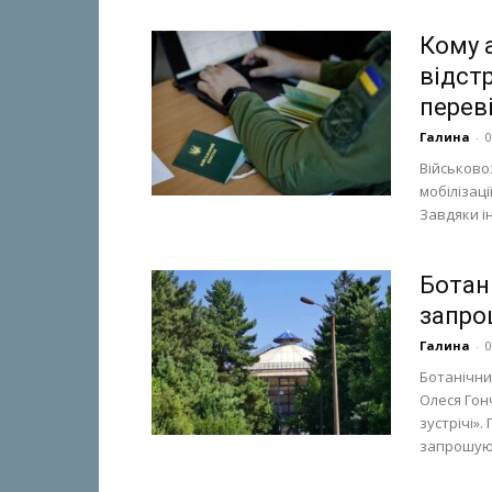
Кому 
відстр
переві
Галина
-
0
Військовоз
мобілізац
Завдяки ін
Ботан
запро
Галина
-
0
Ботанічни
Олеся Гон
зустрічі».
запрошуют