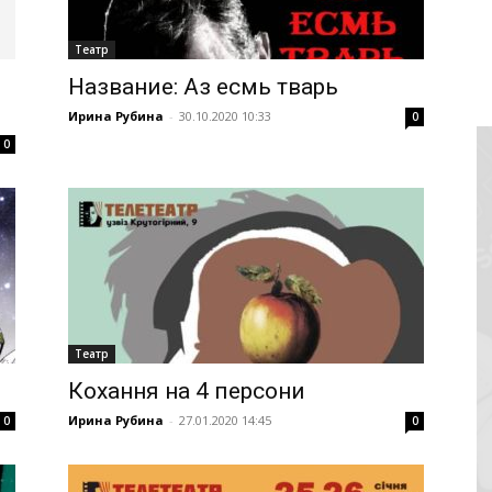
Театр
Название: Аз есмь тварь
Ирина Рубина
-
30.10.2020 10:33
0
0
Театр
Кохання на 4 персони
Ирина Рубина
-
27.01.2020 14:45
0
0