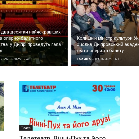
два десятки найяскравіших
в оперно-балетного
Колишній міністр культури Ук
тва: у Дніпрі проведуть гала
очолив Дніпровський акаде
рт
театр опери та балету
-
26.06.2025 12:46
Галина
-
09.04.2025 14:15
Театр
Телетеатр. Вінні-Пух та його