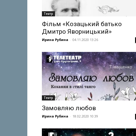
Театр
Фільм «Козацький батько
Дмитро Яворницький»
Ирина Рубина
-
04.11.2020 13:26
Театр
Замовляю любов
Ирина Рубина
-
18.02.2020 10:39