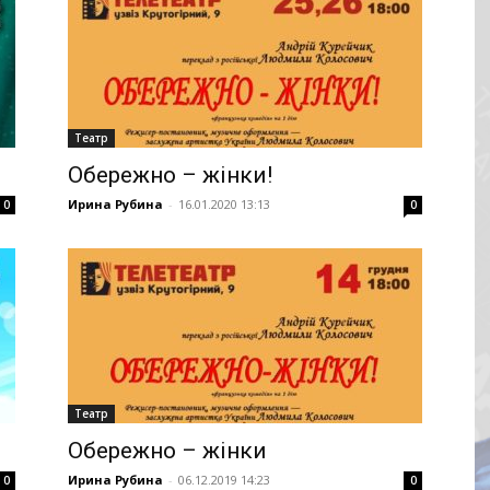
Театр
Обережно – жінки!
Ирина Рубина
-
16.01.2020 13:13
0
0
Театр
Обережно – жінки
Ирина Рубина
-
06.12.2019 14:23
0
0