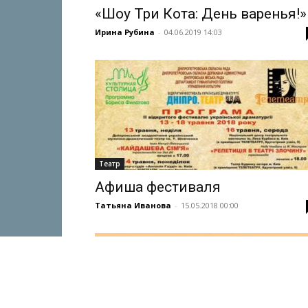
«Шоу Три Кота: День варенья!»
Ирина Рубина
-
04.06.2019 14:03
Театр
Афиша фестиваля
Татьяна Иванова
-
15.05.2018 00:00