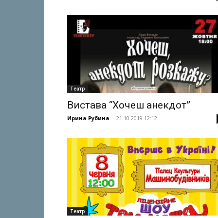
Театр
Вистава “Хочеш анекдот”
Ирина Рубина
-
21.10.2019 12:12
Театр