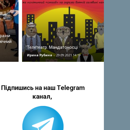
раїни
мічний
Телетеатр. Мандатоносці
Ирина Рубина
-
29.09.2021 14:19
Підпишись на наш Telegram
канал,