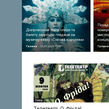
Понад 
Дніпровський театр опери та
номері
балету запрошує глядачів на
мистец
музичну казку «Снігова королева»
конце
Галина
-
05.01.2026 15:30
Галина
Театр
Телетеатр. О, Фріда!