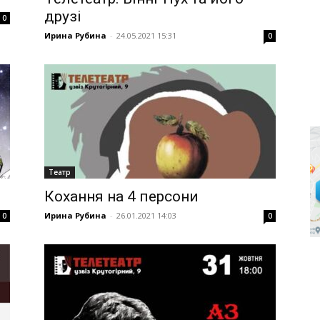
друзі
0
Ирина Рубина
-
24.05.2021 15:31
0
Театр
Кохання на 4 персони
Ирина Рубина
-
26.01.2021 14:03
0
0