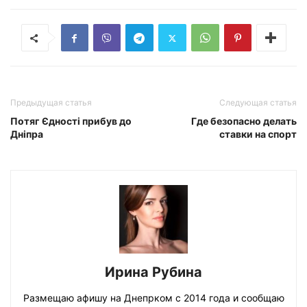
Предыдущая статья
Следующая статья
Потяг Єдності прибув до
Где безопасно делать
Дніпра
ставки на спорт
Ирина Рубина
Размещаю афишу на Днепрком с 2014 года и сообщаю