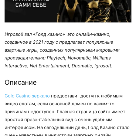
Игровой зал «Голд казинo» это онлайн-казино,
созданное в 2021 году с предлагает популярные
азартные игры, созданных популярными мировыми
производителями: Playtech, Novomatic, Williams
Interactive, Net Entertainment, Duomatic, Igrosoft.
Описание
Gold Casino зеркало
предоставит доступ к любимым
видео слотам, если основной домен по каким-то
причинам недоступен. Главная страница сайта имеет
простой презентабельный вид с очень удобным
интерфейсом. На сегодняшний день, Голд Казино стало
очень известным в индустрии азартных онлайн