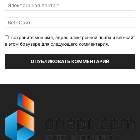
сохраните мое имя, адрес электронной почты и веб-сайт
в этом браузере для следующего комментария.