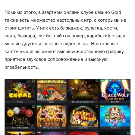
Помимо этого, в азартном онлайн клубе казино Gold
также есть множество настольных игр, с которыми не
стоит шутить. У них есть блэкджек, рулетка, кости,
кено, баккара, сик бо, пай гоу покер, карибский стад и
многие другие известные видео игры. Настольные
карточные игры имеют высококачественную графику,
приятное звуковое сопровождение и высокую
играбельность.