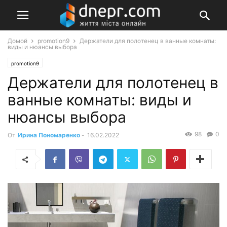
Домой
promotion9
Держатели для полотенец в ванные комнаты:
виды и нюансы выбора
promotion9
Держатели для полотенец в
ванные комнаты: виды и
нюансы выбора
98
0
От
Ирина Пономаренко
-
16.02.2022