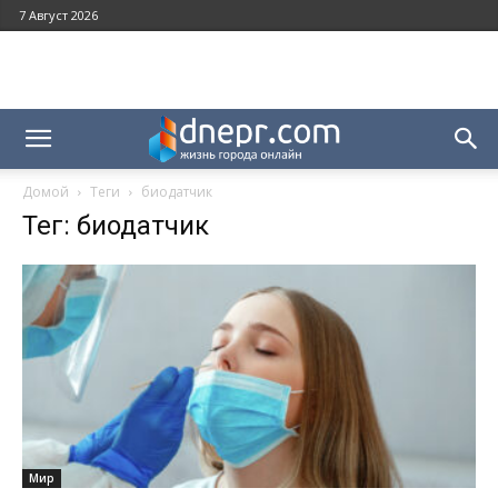
7 Август 2026
Домой
Теги
биодатчик
Тег: биодатчик
Мир