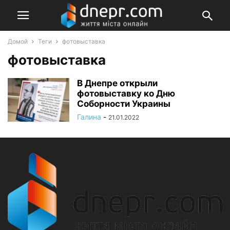
Домой
Теги
фотовыставка
фотовыставка
В Днепре открыли
фотовыставку ко Дню
Соборности Украины
Галина
-
21.01.2022