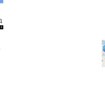
Д
0
с