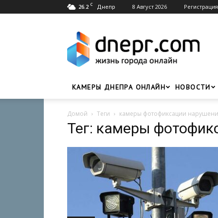
C
26.2
8 Август 2026
Регистрация
Днепр
Dnepr.com
—
Головний
портал
новин
Дніпра
КАМЕРЫ ДНЕПРА ОНЛАЙН
НОВОСТИ
Домой
Теги
камеры фотофиксации нарушен
Тег: камеры фотофи