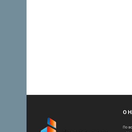
О 
По в