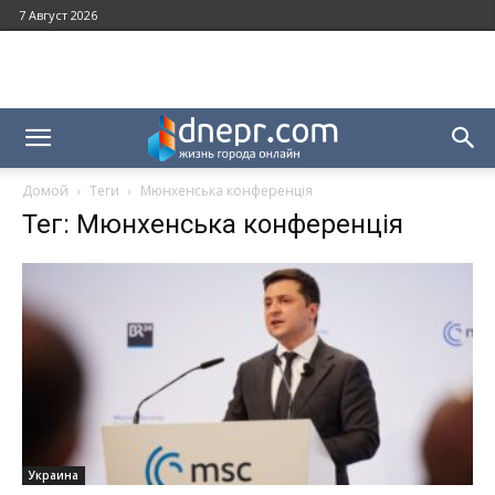
7 Август 2026
Домой
Теги
Мюнхенська конференція
Тег: Мюнхенська конференція
Украина