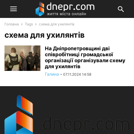
Головна
Tags
схема для ухилянтів
схема для ухилянтів
На Дніпропетровщині дві
співробітниці громадської
організації організували схему
для ухилянтів
Галина
-
07.11.2024 14:58