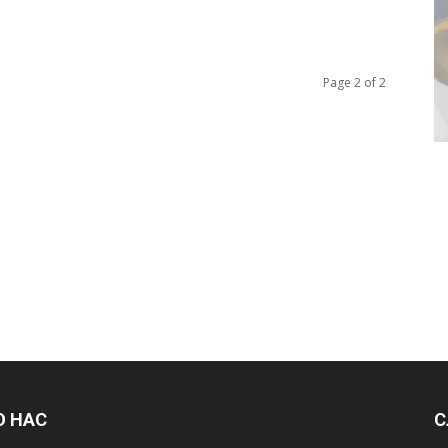
Page 2 of 2
О НАС
С