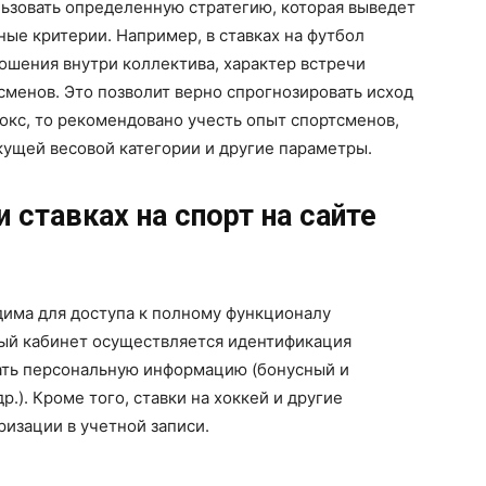
ьзовать определенную стратегию, которая выведет
ные критерии. Например, в ставках на футбол
ношения внутри коллектива, характер встречи
сменов. Это позволит верно спрогнозировать исход
бокс, то рекомендовано учесть опыт спортсменов,
екущей весовой категории и другие параметры.
 ставках на спорт на сайте
дима для доступа к полному функционалу
ный кабинет осуществляется идентификация
вать персональную информацию (бонусный и
.). Кроме того, ставки на хоккей и другие
изации в учетной записи.