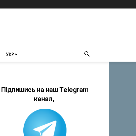
УКР
Підпишись на наш Telegram
канал,