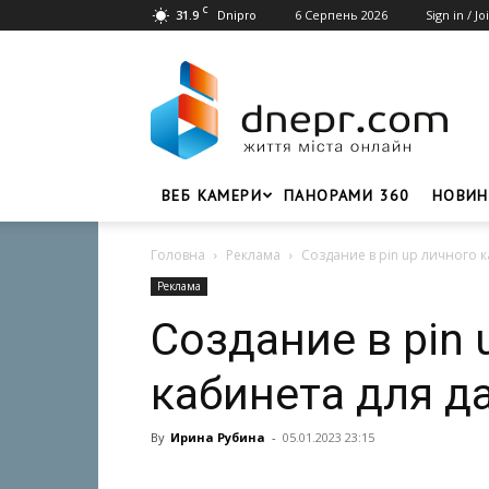
C
31.9
6 Серпень 2026
Sign in / Jo
Dnipro
Dnepr.com
–
Головний
портал
новин
Дніпра
ВЕБ КАМЕРИ
ПАНОРАМИ 360
НОВИН
Головна
Реклама
Создание в pin up личного 
Реклама
Создание в pin 
кабинета для д
By
Ирина Рубина
-
05.01.2023 23:15