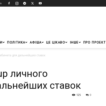
in
И
ПОЛІТИКА
АФІША
ЦЕ ЦІКАВО
ІНШЕ
ПРО ПРОЕКТ
кабинета для дальнейших ставок
up личного
альнейших ставок
125
0