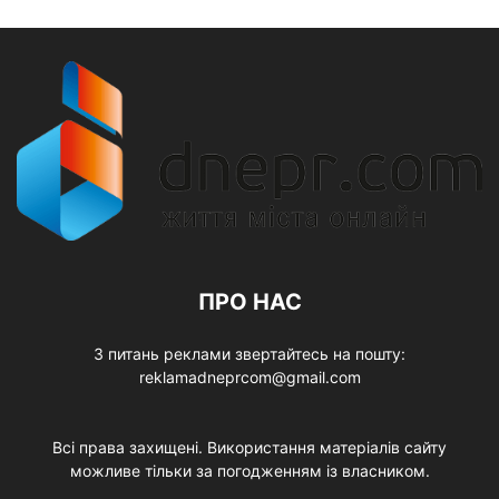
ПРО НАС
З питань реклами звертайтесь на пошту:
reklamadneprcom@gmail.com
Всі права захищені. Використання матеріалів сайту
можливе тільки за погодженням із власником.