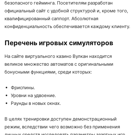
безопасного гейминга. Посетителям разработан
официальный сайт с удобной структурой и, кроме того,
квалифицированный саппорт. Абсолютная
конфиденциальность обеспечивается каждому клиенту.
Перечень игровых симуляторов
На сайте виртуального казино Вулкан находится
великое множество автоматов с оригинальными
бонусными функциями, среди которых:
Фриспины.
Уровни на удвоение.
Раунды в новых окнах.
В целях тренировки доступен демонстрационный
режим, вследствии чего возможно без применения
личных средств исследовать параметры азартных игр.