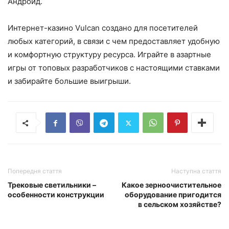
Андроид.
Интернет-казино Vulcan создано для посетителей
любых категорий, в связи с чем предоставляет удобную
и комфортную структуру ресурса. Играйте в азартные
игры от топовых разработчиков с настоящими ставками
и забирайте большие выигрыши.
Попередня стаття
Наступна стаття
Трековые светильники –
Какое зерноочистительное
особенности конструкции
оборудование пригодится
в сельском хозяйстве?