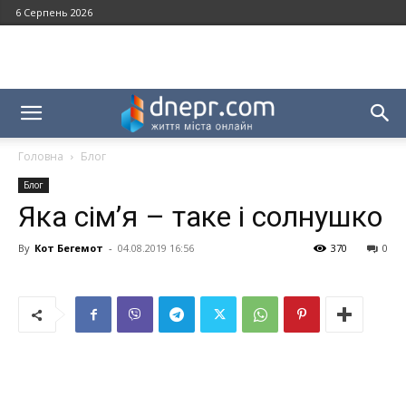
6 Серпень 2026
Головна
Блог
Блог
Яка сім’я – таке і солнушко
By
Кот Бегемот
-
04.08.2019 16:56
370
0