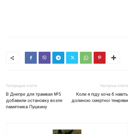
Попередня стаття
Наступна стаття
В Днепре для трамвая №5
Коли я піду хоча б навіть
добавили остановку возле
долиною смертної темряви
памятника Пушкину