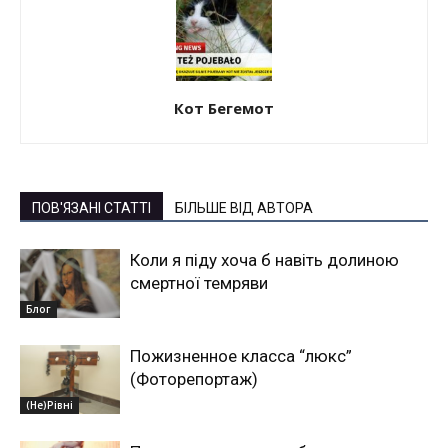
Кот Бегемот
ПОВ'ЯЗАНІ СТАТТІ
БІЛЬШЕ ВІД АВТОРА
Коли я піду хоча б навіть долиною
смертної темряви
Блог
Пожизненное класса “люкс”
(Фоторепортаж)
(Не)Рівні