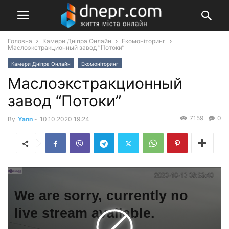
Головна
Камери Дніпра Онлайн
Екомоніторинг
Маслоэкстракционный завод “Потоки”
Камери Дніпра Онлайн
Екомоніторинг
Маслоэкстракционный
завод “Потоки”
7159
0
By
Yann
-
10.10.2020 19:24
We are sorry, currently no
live stream available.