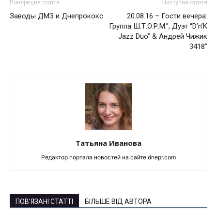
Попередня стаття
Наступна стаття
Заводы ДМЗ и Днепрококс
20.08.16 – Гости вечера:
Группа Ш.Т.О.Р.М.”, Дуэт “D’n’K
Jazz Duo” & Андрей Чижик
3418″
Татьяна Иванова
Редактор портала новостей на сайте dnepr.com
ПОВ'ЯЗАНІ СТАТТІ
БІЛЬШЕ ВІД АВТОРА