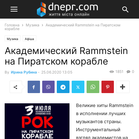
Головна
Музика
Академический Rammstein на Пиратском
корабле
Музика
Афіша
Академический Rammstein
на Пиратском корабле
1851
0
By
Ирина Рубина
-
25.06.2020 13:05
Великие хиты Rammstein
в исполнении лучших
музыкантов страны.
Инструментальный
взгляд академистов на