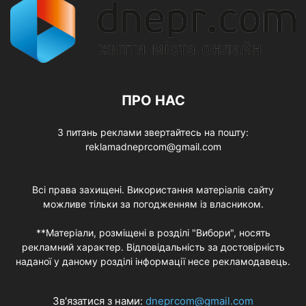
ПРО НАС
З питань реклами звертайтесь на пошту:
reklamadneprcom@gmail.com
Всі права захищені. Використання матеріалів сайту
можливе тільки за погодженням із власником.
**Матеріали, розміщені в розділі "Вибори", носять
рекламний характер. Відповідальність за достовірність
наданої у даному розділі інформації несе рекламодавець.
Зв'язатися з нами:
dneprcom@gmail.com