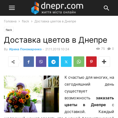
Головна
flack
Доставка цветов в Днепре
flack
Доставка цветов в Днепре
75
0
By
Ирина Пономаренко
-
21.11.2019 10:24
К счастью для многих, на
сегодняшний день
существует
возможность
заказать
цветы в Днепре
с
доставкой. Каждый