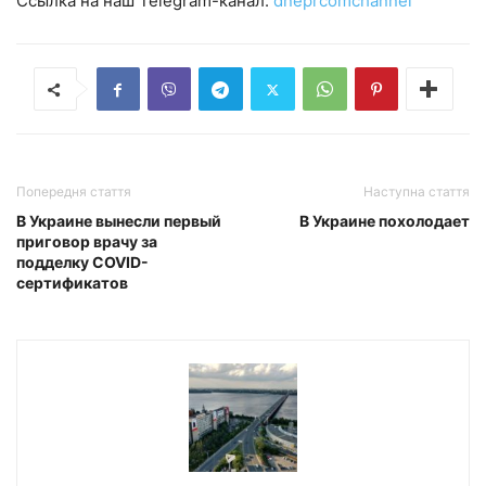
Ссылка на наш Telegram-канал:
dneprcomchannel
Попередня стаття
Наступна стаття
В Украине вынесли первый
В Украине похолодает
приговор врачу за
подделку COVID-
сертификатов