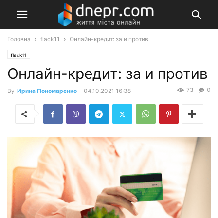
Головна
flack11
Онлайн-кредит: за и против
flack11
Онлайн-кредит: за и против
73
0
By
Ирина Пономаренко
-
04.10.2021 16:38