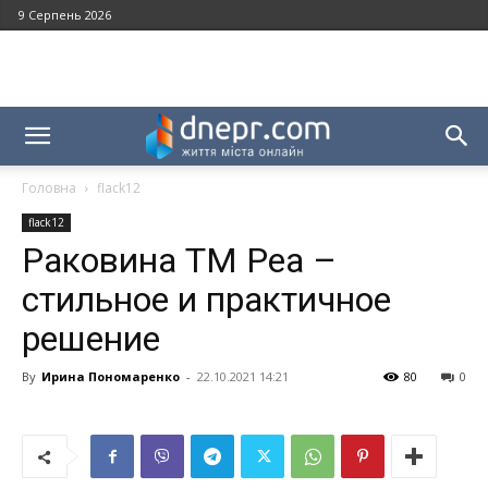
9 Серпень 2026
Головна
flack12
flack12
Раковина ТМ Реа –
стильное и практичное
решение
By
Ирина Пономаренко
-
22.10.2021 14:21
80
0