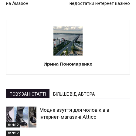
на Амазон
недостатки интернет казино
Ирина Пономаренко
ПОВ'ЯЗАНІ СТАТТІ
БІЛЬШЕ ВІД АВТОРА
Модне взуття для чоловіків в
інтернет-магазині Attico
flack12
flack12