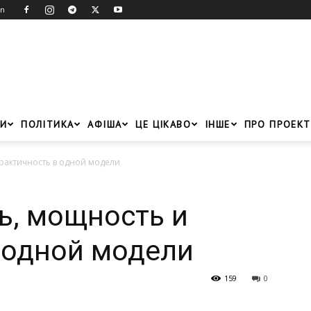
in
И
ПОЛІТИКА
АФІША
ЦЕ ЦІКАВО
ІНШЕ
ПРО ПРОЕКТ
практичность в одной модели
ль, мощность и
 одной модели
159
0