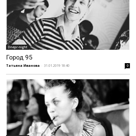
Dnepr-night
Город 95
Татьяна Иванова
-
31.01.2019 18:40
0