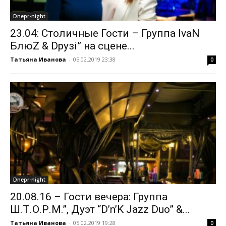
Dnepr-night
23.04: Столичные Гости – Группа IvaN
БлюZ & Dрузі” на сцене...
Татьяна Иванова
-
05.02.2019 23:38
0
Dnepr-night
20.08.16 – Гости вечера: Группа
Ш.Т.О.Р.М.”, Дуэт “D’n’K Jazz Duo” &...
Татьяна Иванова
-
05.02.2019 19:28
0