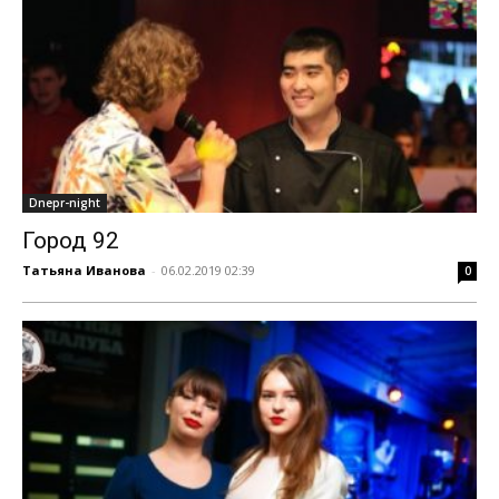
Dnepr-night
Город 92
Татьяна Иванова
-
06.02.2019 02:39
0