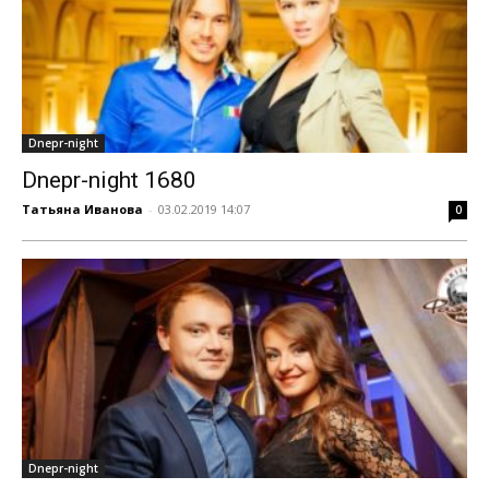
Dnepr-night
Dnepr-night 1680
Татьяна Иванова
-
03.02.2019 14:07
0
Dnepr-night