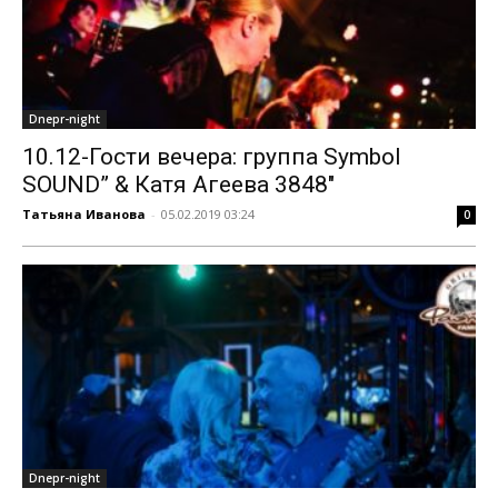
Dnepr-night
10.12-Гости вечера: группа Symbol
SOUND” & Катя Агеева 3848″
Татьяна Иванова
-
05.02.2019 03:24
0
Dnepr-night