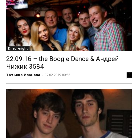
Dnepr-night
22.09.16 – the Boogie Dance & Андрей
Чижик 3584
Татьяна Иванова
-
07.02.2019 00:33
0