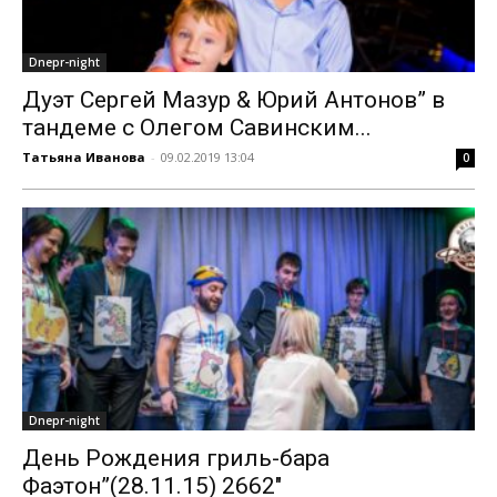
Dnepr-night
Дуэт Сергей Мазур & Юрий Антонов” в
тандеме с Олегом Савинским...
Татьяна Иванова
-
09.02.2019 13:04
0
Dnepr-night
День Рождения гриль-бара
Фаэтон”(28.11.15) 2662″