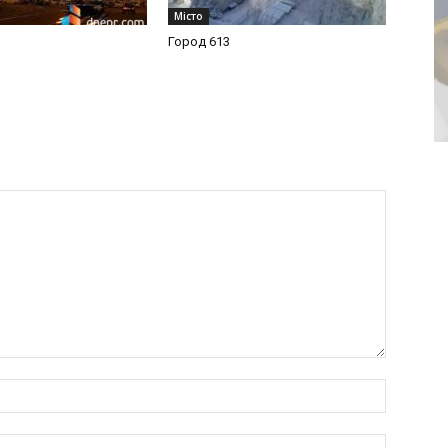
Місто
Город 613