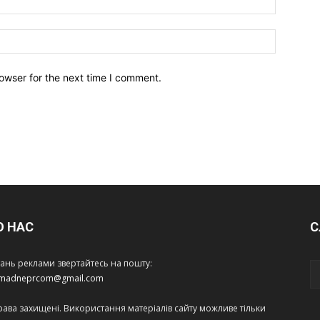
owser for the next time I comment.
О НАС
С
тань реклами звертайтесь на пошту:
amadneprcom@gmail.com
права захищені. Використання матеріалів сайту можливе тільки