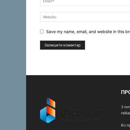
Save my name, email, and website in this br
ПР
З пи
rekl
Всі 