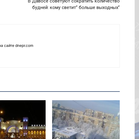
В Давосе советуют сократить количество
будней: кому светит” больше выходных”
а сайте dnepr.com