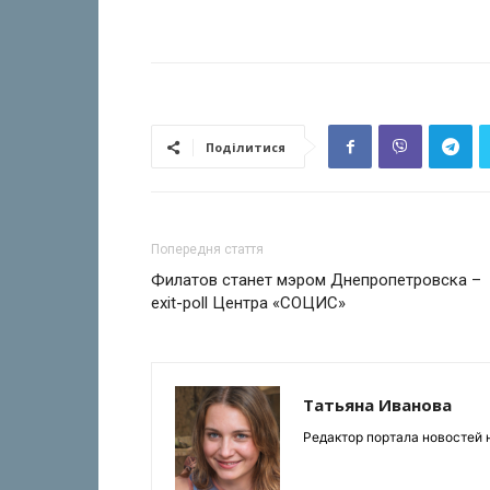
Поділитися
Попередня стаття
Филатов станет мэром Днепропетровска –
exit-poll Центра «СОЦИС»
Татьяна Иванова
Редактор портала новостей н