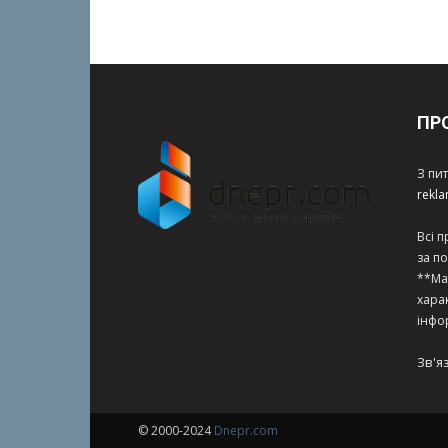
ПР
З пи
rekl
Всі 
за п
**Ма
харак
інфо
Зв'я
© 2000-2024
Dnepr.com