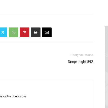
Наступна стаття
Dnepr-night 892
а сайте dnepr.com