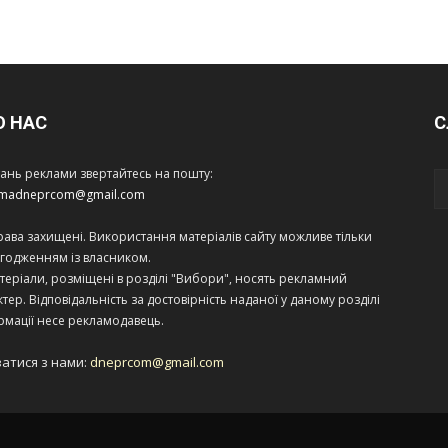
О НАС
С
тань реклами звертайтесь на пошту:
amadneprcom@gmail.com
права захищені. Використання матеріалів сайту можливе тільки
огодженням із власником.
теріали, розміщені в розділі "Вибори", носять рекламний
тер. Відповідальність за достовірність наданої у даному розділі
рмації несе рекламодавець.
затися з нами:
dneprcom@gmail.com