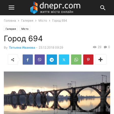
Головна
Галерея
Місто
Город 694
Галерея
Місто
Город 694
29
0
By
Татьяна Иванова
-
23.12.2018 09:29