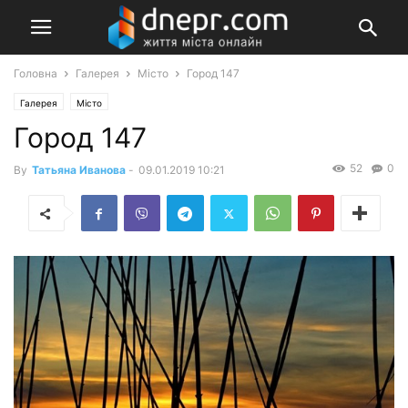
Головна
Галерея
Місто
Город 147
Галерея
Місто
Город 147
52
0
By
Татьяна Иванова
-
09.01.2019 10:21