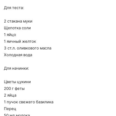
Для теста:
2 стакана муки
Щепотка соли
1 яйцо
1 яичный желток
3 ст.л. оливкового масла
Холодная вода
Для начинки:
Цветы цукини
200 г феты
2 яйца
1 пучок свежего базилика
Перец
50 мл молока