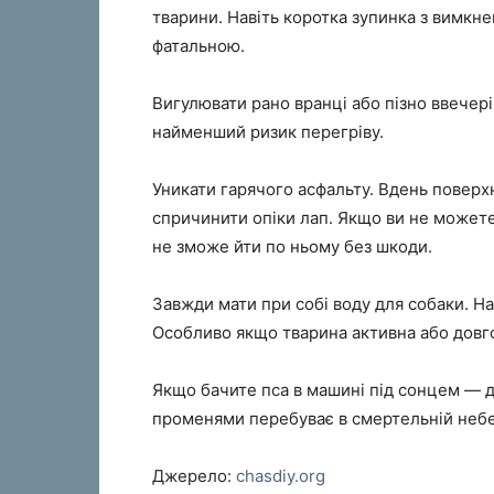
тварини. Навіть коротка зупинка з вимкн
фатальною.
Вигулювати рано вранці або пізно ввечер
найменший ризик перегріву.
Уникати гарячого асфальту. Вдень поверх
спричинити опіки лап. Якщо ви не можете
не зможе йти по ньому без шкоди.
Завжди мати при собі воду для собаки. На
Особливо якщо тварина активна або довг
Якщо бачите пса в машині під сонцем — ді
променями перебуває в смертельній небе
Джерело:
chasdiy.org