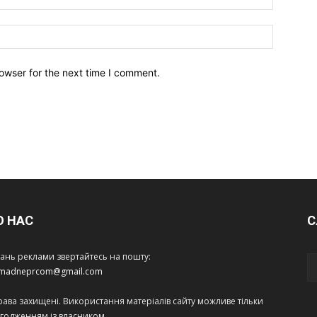
owser for the next time I comment.
О НАС
С
тань реклами звертайтесь на пошту:
amadneprcom@gmail.com
права захищені. Використання матеріалів сайту можливе тільки
огодженням із власником.