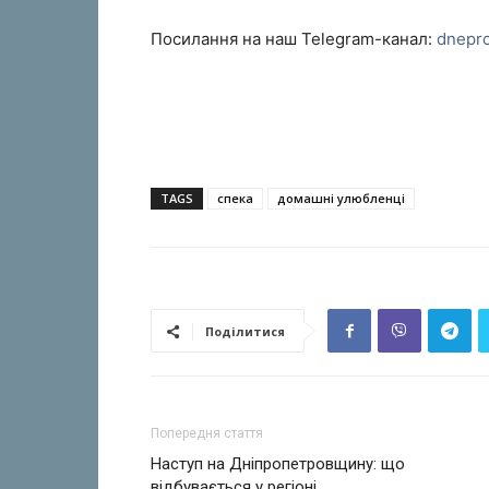
Посилання на наш Telegram-канал:
dnepr
TAGS
спека
домашні улюбленці
Поділитися
Попередня стаття
Наступ на Дніпропетровщину: що
відбувається у регіоні