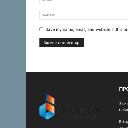
Save my name, email, and website in this br
ПР
З пи
rekl
Всі 
за п