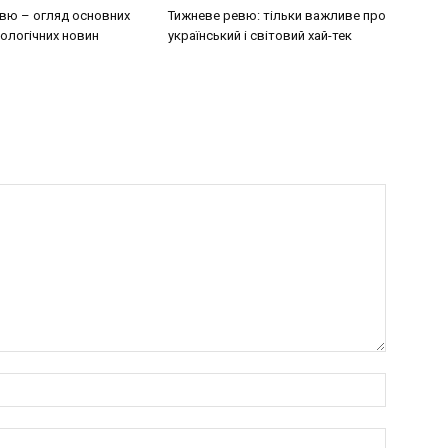
вю – огляд основних
Тижневе ревю: тільки важливе про
ологічних новин
український і світовий хай-тек