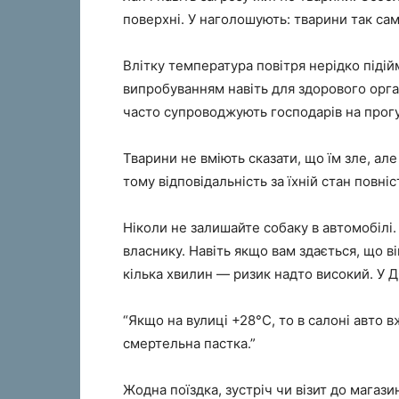
поверхні. У наголошують: тварини так само
Влітку температура повітря нерідко піді
випробуванням навіть для здорового орган
часто супроводжують господарів на прогу
Тварини не вміють сказати, що їм зле, а
тому відповідальність за їхній стан повні
Ніколи не залишайте собаку в автомобілі.
власнику. Навіть якщо вам здається, що в
кілька хвилин — ризик надто високий. У
“Якщо на вулиці +28°C, то в салоні авто
смертельна пастка.”
Жодна поїздка, зустріч чи візит до магаз