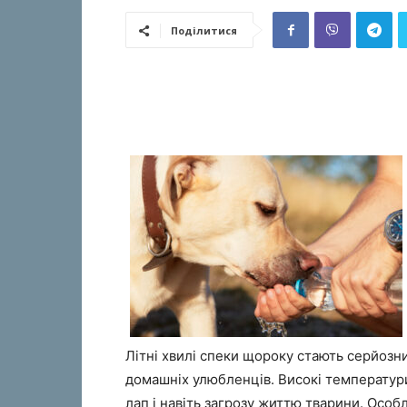
Поділитися
Літні хвилі спеки щороку стають серйозн
домашніх улюбленців. Високі температур
лап і навіть загрозу життю тварини. Особ