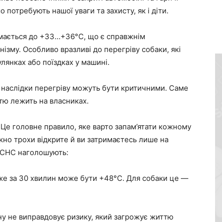
 потребують нашої уваги та захисту, як і діти.
ймається до +33…+36°C, що є справжнім
ізму. Особливо вразливі до перегріву собаки, які
лянках або поїздках у машині.
ле наслідки перегріву можуть бути критичними. Саме
стю лежить на власниках.
 Це головне правило, яке варто запам’ятати кожному
ікно трохи відкрите й ви затримаєтесь лише на
 ДСНС наголошують:
 вже за 30 хвилин може бути +48°C. Для собаки це —
ину не виправдовує ризику, який загрожує життю