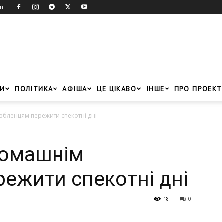
in
И
ПОЛІТИКА
АФІША
ЦЕ ЦІКАВО
ІНШЕ
ПРО ПРОЕКТ
юбленцям пережити спекотні дні
домашнім
ежити спекотні дні
18
0