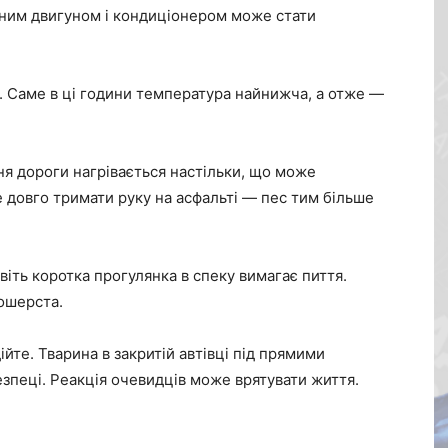
еним двигуном і кондиціонером може стати
і. Саме в ці години температура найнижча, а отже —
ня дороги нагрівається настільки, що може
 довго тримати руку на асфальті — пес тим більше
віть коротка прогулянка в спеку вимагає пиття.
ошерста.
йте. Тварина в закритій автівці під прямими
зпеці. Реакція очевидців може врятувати життя.