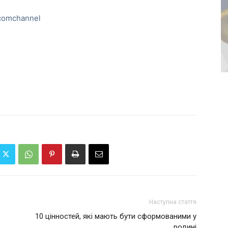
comchannel
Наступна стаття
10 цінностей, які мають бути сформованими у
родині