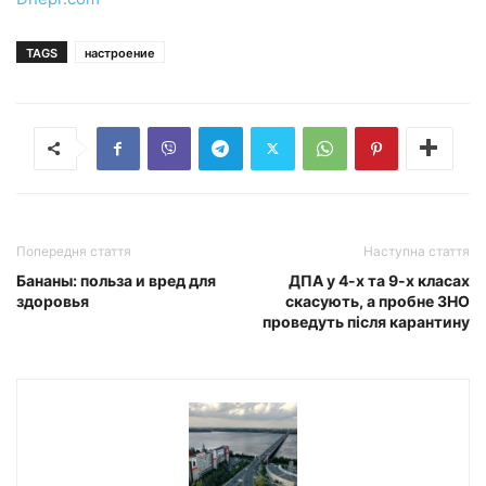
TAGS
настроение
Попередня стаття
Наступна стаття
Бананы: польза и вред для
ДПА у 4-х та 9-х класах
здоровья
скасують, а пробне ЗНО
проведуть після карантину