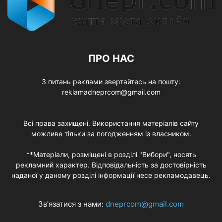
ПРО НАС
З питань реклами звертайтесь на пошту:
reklamadneprcom@gmail.com
Всі права захищені. Використання матеріалів сайту
можливе тільки за погодженням із власником.
**Матеріали, розміщені в розділі "Вибори", носять
рекламний характер. Відповідальність за достовірність
наданої у даному розділі інформації несе рекламодавець.
Зв'язатися з нами:
dneprcom@gmail.com