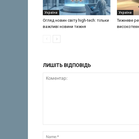
Україна
Україна
Огляд новин світу high-tech: тільки
Тижневе ре
важливі новини тижня
високотехн
ЛИШІТЬ ВІДПОВІДЬ