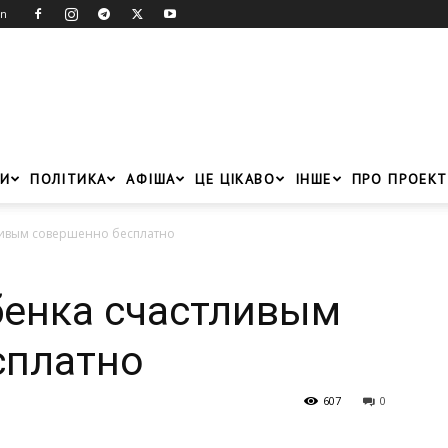
in
И
ПОЛІТИКА
АФІША
ЦЕ ЦІКАВО
ІНШЕ
ПРО ПРОЕКТ
тливым совершенно бесплатно
бенка счастливым
сплатно
607
0