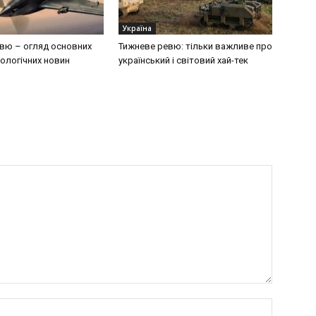
Україна
вю – огляд основних
Тижневе ревю: тільки важливе про
ологічних новин
український і світовий хай-тек