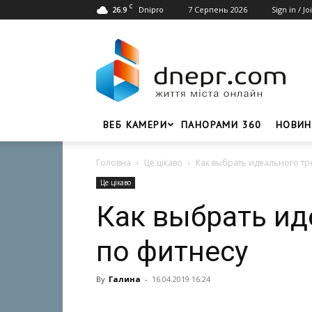
C
26.9
7 Серпень 2026
Sign in / Jo
Dnipro
Dnepr.com
–
Головний
портал
новин
Дніпра
ВЕБ КАМЕРИ
ПАНОРАМИ 360
НОВИН
Головна
Це цікаво
Как выбрать идеального тр
Це цікаво
Как выбрать ид
по фитнесу
By
Галина
-
16.04.2019 16:24