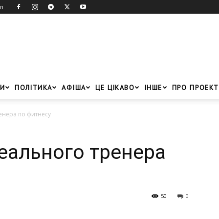
in
И
ПОЛІТИКА
АФІША
ЦЕ ЦІКАВО
ІНШЕ
ПРО ПРОЕКТ
енера по фитнесу
еального тренера
50
0