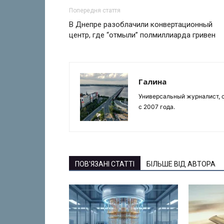
Попередня стаття
В Днепре разоблачили конвертационный
центр, где “отмыли” полмиллиарда гривен
Галина
Универсальный журналист, с
с 2007 года.
ПОВ'ЯЗАНІ СТАТТІ
БІЛЬШЕ ВІД АВТОРА