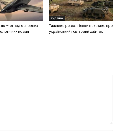
Україна
вю – огляд основних
Тижневе ревю: тільки важливе про
ологічних новин
український і світовий хай-тек