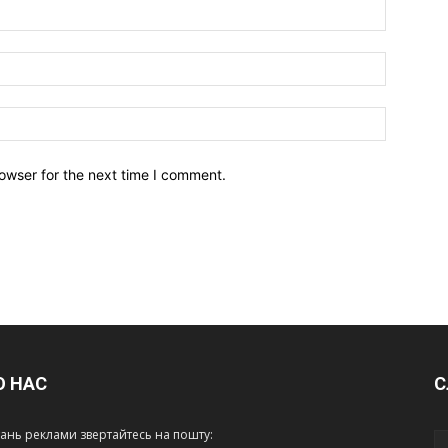
owser for the next time I comment.
О НАС
С
тань реклами звертайтесь на пошту: