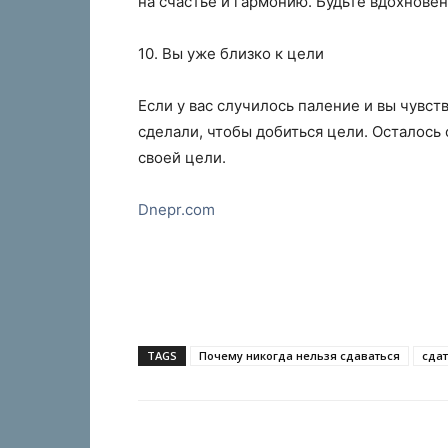
на счастье и гармонию. Будьте вдохновен
10. Вы уже близко к цели
Если у вас случилось паление и вы чувств
сделали, чтобы добиться цели. Осталось
своей цели.
Dnepr.com
TAGS
Почему никогда нельзя сдаваться
сда