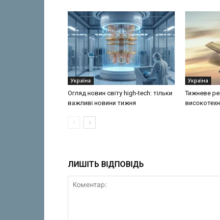
Україна
Україна
Огляд новин світу high-tech: тільки
Тижневе ре
важливі новини тижня
високотехн
ЛИШІТЬ ВІДПОВІДЬ