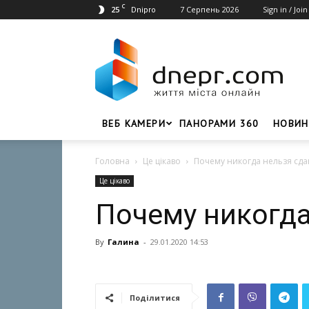
C
25
7 Серпень 2026
Sign in / Join
Dnipro
Dnepr.com
–
Головний
портал
новин
Дніпра
ВЕБ КАМЕРИ
ПАНОРАМИ 360
НОВИН
Головна
Це цікаво
Почему никогда нельзя сда
Це цікаво
Почему никогда
By
Галина
-
29.01.2020 14:53
Поділитися