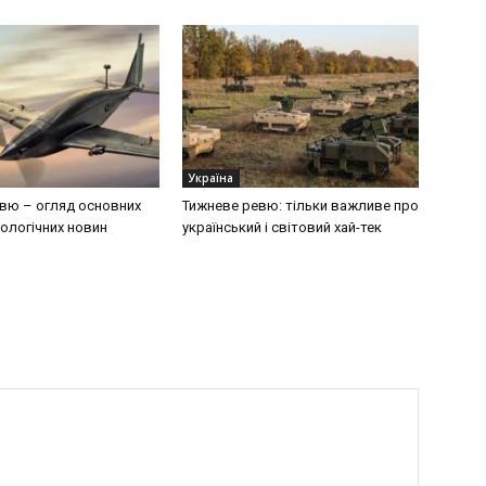
Україна
вю – огляд основних
Тижневе ревю: тільки важливе про
ологічних новин
український і світовий хай-тек