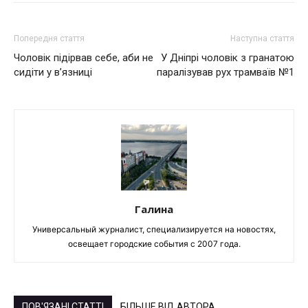
Попередня стаття
Наступна стаття
Чоловік підірвав себе, аби не
У Дніпрі чоловік з гранатою
сидіти у вʼязниці
паралізував рух трамваїв №1
Галина
Универсальный журналист, специализируется на новостях,
освещает городские события с 2007 года.
ПОВ'ЯЗАНІ СТАТТІ
БІЛЬШЕ ВІД АВТОРА