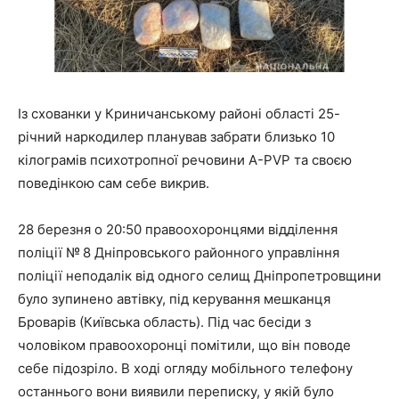
Із схованки у Криничанському районі області 25-
річний наркодилер планував забрати близько 10
кілограмів психотропної речовини А-PVP та своєю
поведінкою сам себе викрив.
28 березня о 20:50 правоохоронцями відділення
поліції № 8 Дніпровського районного управління
поліції неподалік від одного селищ Дніпропетровщини
було зупинено автівку, під керування мешканця
Броварів (Київська область). Під час бесіди з
чоловіком правоохоронці помітили, що він поводе
себе підозріло. В ході огляду мобільного телефону
останнього вони виявили переписку, у якій було