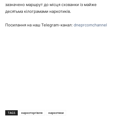
зазначено маршрут до місця схованки із майже
десятьма кілограмами наркотиків.
Посилання на наш Telegram-канал:
dneprcomchannel
TAGS
наркоторгівля
наркотики