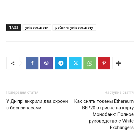
TAGS
університети
рейтинг університету
Попередня стаття
Наступна стаття
У Дніпрі викрили два схрони
Как снять токены Ethereum
з боєприпасами
BEP20 в гривне на карту
Монобанк: Полное
руководство с White
Exchangers