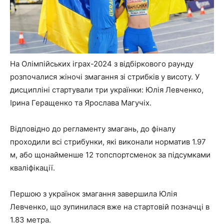
На Олімпійських іграх-2024 з відбіркового раунду
розпочалися жіночі змагання зі стрибків у висоту. У
дисципліні стартували три українки: Юлія Левченко,
Ірина Геращенко та Ярослава Магучіх.
Відповідно до регламенту змагань, до фіналу
проходили всі стрибунки, які виконали норматив 1.97
м, або щонайменше 12 топспортсменок за підсумками
кваліфікації.
Першою з українок змагання завершила Юлія
Левченко, що зупинилася вже на стартовій позначці в
1.83 метра.