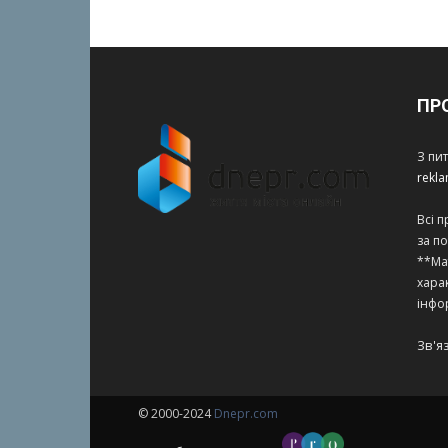
ПР
З пи
rekl
Всі 
за п
**Ма
харак
інфо
Зв'я
© 2000-2024
Dnepr.com