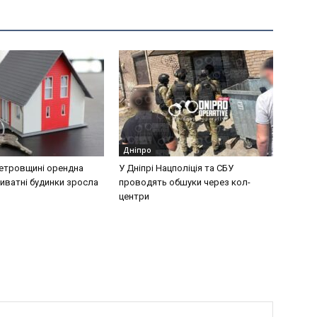
Дніпро
етровщині орендна
У Дніпрі Нацполіція та СБУ
риватні будинки зросла
проводять обшуки через кол-
центри