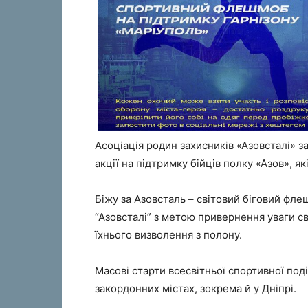
Асоціація родин захисників «Азовсталі» з
акції на підтримку бійців полку «Азов», як
Біжу за Азовсталь – світовий біговий фле
“Азовсталі” з метою привернення уваги с
їхнього визволення з полону.
Масові старти всесвітньої спортивної поді
закордонних містах, зокрема й у Дніпрі.