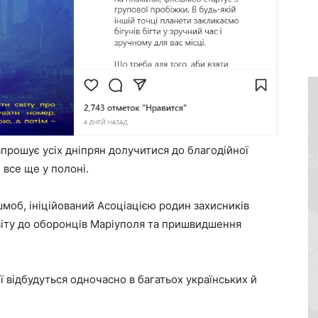
апрошує усіх дніпрян долучитися до благодійної
і все ще у полоні.
шмоб, ініційований Асоціацією родин захисників
віту до оборонців Маріуполя та пришвидшення
ї відбудуться одночасно в багатьох українських й