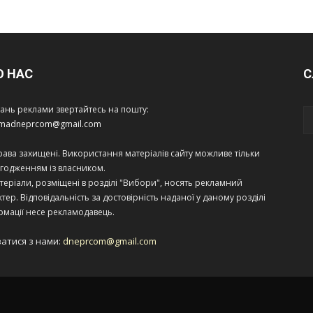
О НАС
С
тань реклами звертайтесь на пошту:
amadneprcom@gmail.com
права захищені. Використання матеріалів сайту можливе тільки
огодженням із власником.
теріали, розміщені в розділі "Вибори", носять рекламний
тер. Відповідальність за достовірність наданої у даному розділі
рмації несе рекламодавець.
затися з нами:
dneprcom@gmail.com