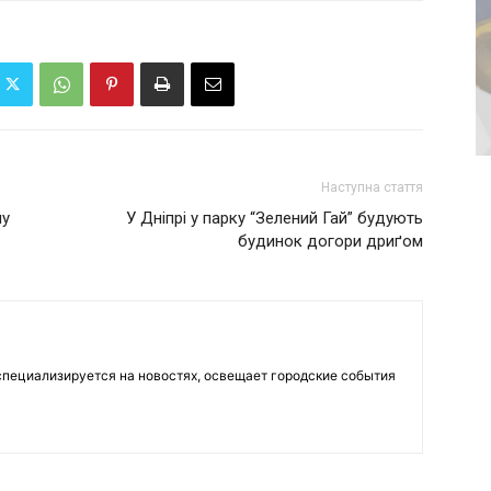
Наступна стаття
му
У Дніпрі у парку “Зелений Гай” будують
будинок догори дриґом
пециализируется на новостях, освещает городские события