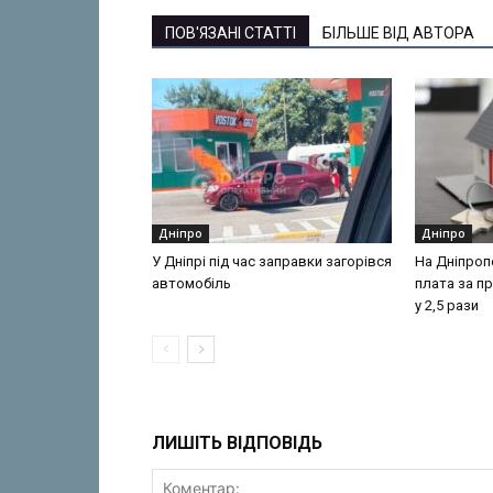
ПОВ'ЯЗАНІ СТАТТІ
БІЛЬШЕ ВІД АВТОРА
Дніпро
Дніпро
У Дніпрі під час заправки загорівся
На Дніпроп
автомобіль
плата за п
у 2,5 рази
ЛИШІТЬ ВІДПОВІДЬ