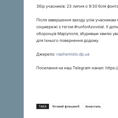
Збір учасників: 23 липня о 9:30 біля фонт
Після завершення заходу усім учасникам 
соцмережі з тегом #runforAzovstal. У доп
оборонців Маріуполя, збуривши хвилю ува
для їхнього повернення додому.
Джерело:
nashemisto.dp.ua
Посилання на наш Telegram-канал: https:
TAGS
біговий флешмоб
Азовсталь