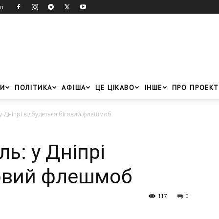
in
И
ПОЛІТИКА
АФІША
ЦЕ ЦІКАВО
ІНШЕ
ПРО ПРОЕКТ
 у Дніпрі відбудеться біговий флешмоб
ль: у Дніпрі
говий флешмоб
117
0