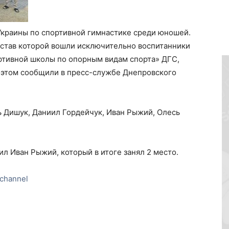
краины по спортивной гимнастике среди юношей.
остав которой вошли исключительно воспитанники
тивной школы по опорным видам спорта» ДГС,
 этом сообщили в пресс-службе Днепровского
ь Дишук, Даниил Гордейчук, Иван Рыжий, Олесь
л Иван Рыжий, который в итоге занял 2 место.
channel