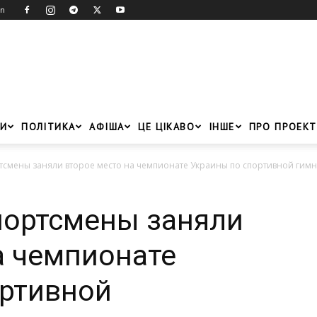
in
И
ПОЛІТИКА
АФІША
ЦЕ ЦІКАВО
ІНШЕ
ПРО ПРОЕКТ
тсмены заняли второе место на чемпионате Украины по спортивной гимн
портсмены заняли
а чемпионате
ортивной