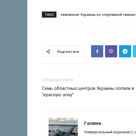
TAGS
чемпионат Украины по спортивной гимнас
Поділитися
Попередня стаття
Семь областных центров Украины попали в
“красную зону”
Галина
Универсальный журналист, с