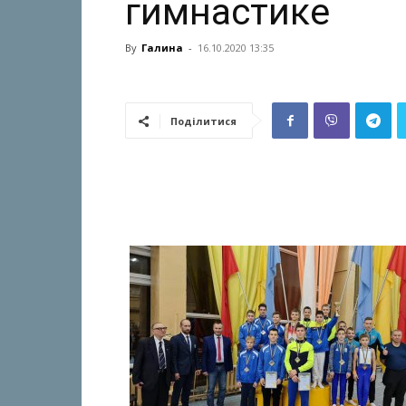
гимнастике
By
Галина
-
16.10.2020 13:35
Поділитися