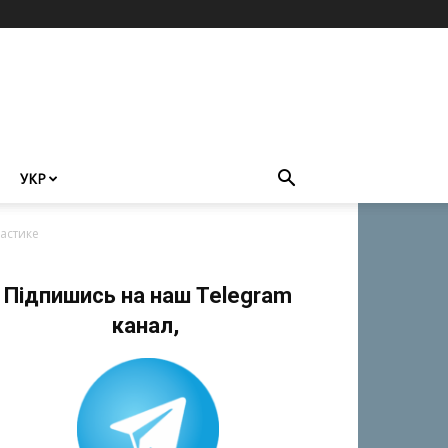
УКР
астике
Підпишись на наш Telegram
канал,