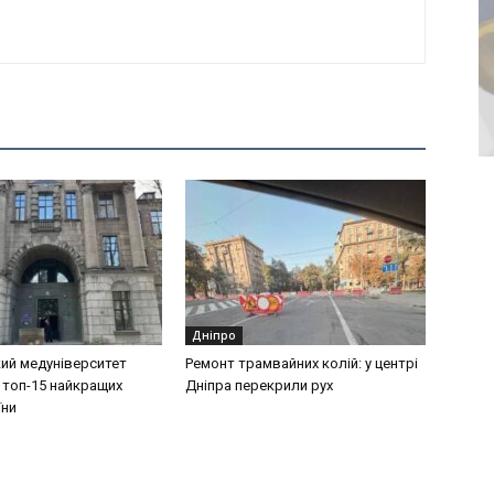
Дніпро
ий медуніверситет
Ремонт трамвайних колій: у центрі
 топ-15 найкращих
Дніпра перекрили рух
їни