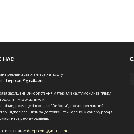
О НАС
С
тань реклами звертайтесь на пошту:
amadneprcom@gmail.com
права захищені. Використання матеріалів сайту можливе тільки
огодженням із власником.
теріали, розміщені в розділі "Вибори", носять рекламний
тер. Відповідальність за достовірність наданої у даному розділі
рмації несе рекламодавець.
затися з нами:
dneprcom@gmail.com