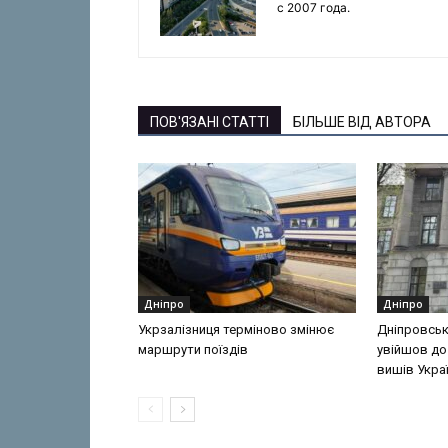
с 2007 года.
ПОВ'ЯЗАНІ СТАТТІ
БІЛЬШЕ ВІД АВТОРА
Дніпро
Дніпро
Укрзалізниця терміново змінює
Дніпровськ
маршрути поїздів
увійшов до
вишів Укра