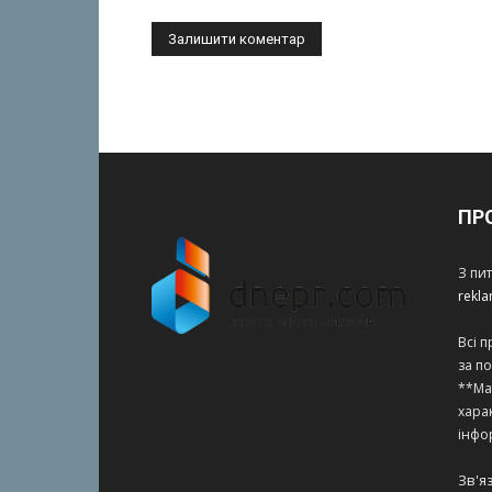
ПР
З пи
rekl
Всі 
за п
**Ма
харак
інфо
Зв'я