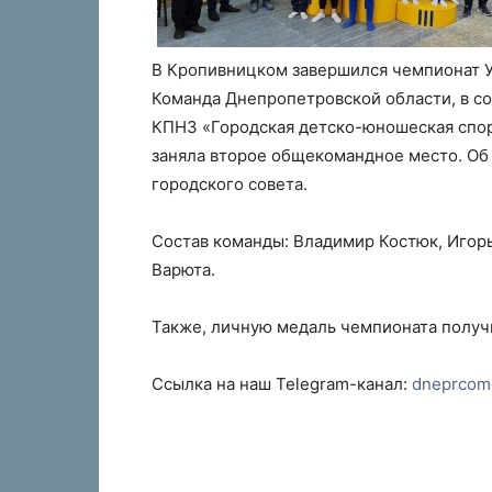
В Кропивницком завершился чемпионат У
Команда Днепропетровской области, в с
КПНЗ «Городская детско-юношеская спор
заняла второе общекомандное место. Об
городского совета.
Состав команды: Владимир Костюк, Игор
Варюта.
Также, личную медаль чемпионата получи
Ссылка на наш Telegram-канал:
dneprcom