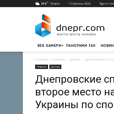
C
29.8
7 Серпень 2026
Sign in / Jo
Dnipro
Dnepr.com
–
Головний
портал
новин
Дніпра
ВЕБ КАМЕРИ
ПАНОРАМИ 360
НОВИН
Головна
Новини
Дніпро
Днепровские спор
Новини
Дніпро
Днепровские с
второе место н
Украины по сп