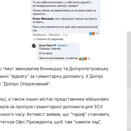
 Чмут звинуватив Вінницьку та Дніпропетровську
нні “відкату” за гуманітарну допомогу. У Дніпрі
є “Дніпро Оперативний”.
ниці, а також інших містах представники військових
терів за пропуск гуманітарної допомоги для ЗСУ
нного часу. Активіст заявив, що “тариф” становить
і тегнув Офіс Президента, щоб там “навели лад”.