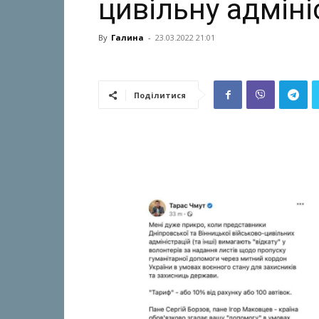
цивільну адміні
By
Галина
-
23.03.2022 21:01
Поділитися