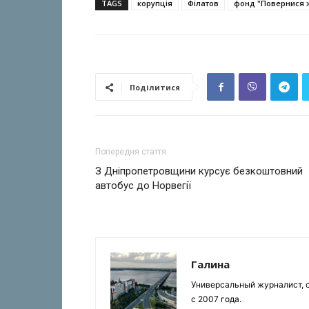
TAGS
корупція
Філатов
фонд "Повернися 
Поділитися
Попередня стаття
З Дніпропетровщини курсує безкоштовний
автобус до Норвегії
Галина
Универсальный журналист, с
с 2007 года.