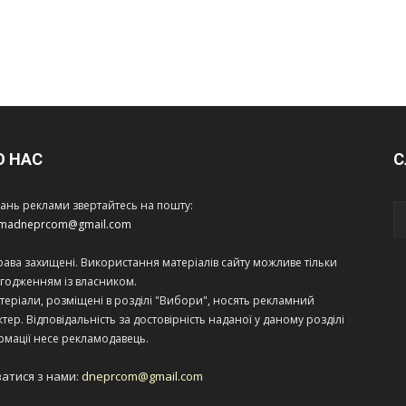
О НАС
С
тань реклами звертайтесь на пошту:
amadneprcom@gmail.com
права захищені. Використання матеріалів сайту можливе тільки
огодженням із власником.
теріали, розміщені в розділі "Вибори", носять рекламний
тер. Відповідальність за достовірність наданої у даному розділі
рмації несе рекламодавець.
затися з нами:
dneprcom@gmail.com