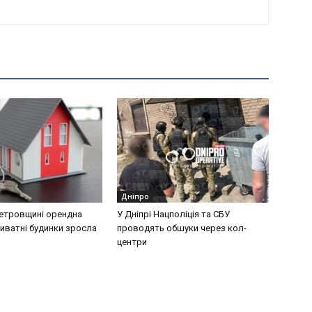
Дніпро
етровщині орендна
У Дніпрі Нацполіція та СБУ
риватні будинки зросла
проводять обшуки через кол-
центри