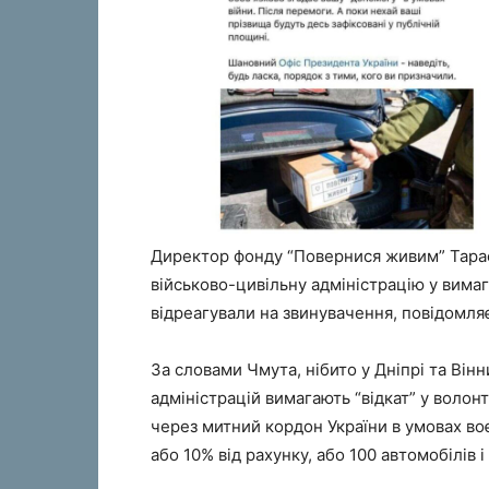
Директор фонду “Повернися живим” Тарас
військово-цивільну адміністрацію у вимага
відреагували на звинувачення, повідомля
За словами Чмута, нібито у Дніпрі та Він
адміністрацій вимагають “відкат” у волон
через митний кордон України в умовах воє
або 10% від рахунку, або 100 автомобілів 