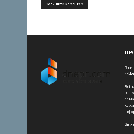
ПР
З пи
rekl
Всі 
за п
**Ма
харак
інфо
Зв'я