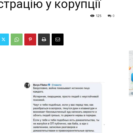
страцію у корупції
125
0