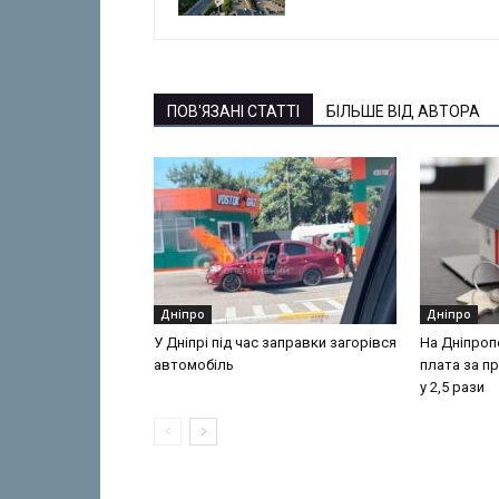
ПОВ'ЯЗАНІ СТАТТІ
БІЛЬШЕ ВІД АВТОРА
Дніпро
Дніпро
У Дніпрі під час заправки загорівся
На Дніпроп
автомобіль
плата за п
у 2,5 рази