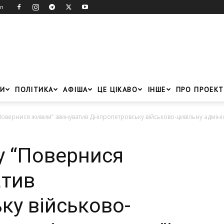
in
И
ПОЛІТИКА
АФІША
ЦЕ ЦІКАВО
ІНШЕ
ПРО ПРОЕКТ
овернися живим” звинуватив Дніпропетровську військово-цивільну адмініс
у “Повернися
атив
ку військово-