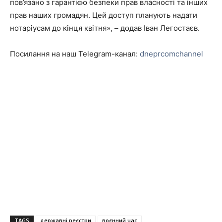
пов’язано з гарантією безпеки прав власності та інших
прав наших громадян. Цей доступ планують надати
нотаріусам до кінця квітня», – додав Іван Легостаєв.
Посилання на наш Telegram-канал:
dneprcomchannel
TAGS
державні реєстри
воєнний час