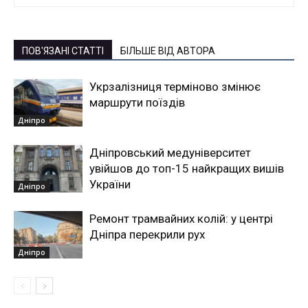
ПОВ'ЯЗАНІ СТАТТІ
БІЛЬШЕ ВІД АВТОРА
Укрзалізниця терміново змінює
маршрути поїздів
Дніпро
Дніпровський медуніверситет
увійшов до топ-15 найкращих вишів
України
Дніпро
Ремонт трамвайних колій: у центрі
Дніпра перекрили рух
Дніпро