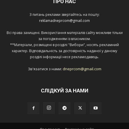
ПРО НАС
З питань реклами звертайтесь на пошту:
reklamadneprcom@gmail.com
Всі права захищені. Використання матеріалів сайту можливе тільки
за погодженням із власником.
**Матеріали, розміщені в розділі "Вибори", носять рекламний
характер. Відповідальність за достовірність наданої у даному
розділі інформації несе рекламодавець.
Зв'язатися з нами:
dneprcom@gmail.com
СЛІДКУЙ ЗА НАМИ