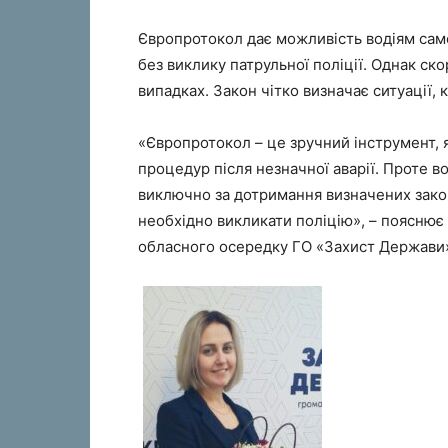
Європротокол дає можливість водіям са
без виклику патрульної поліції. Однак ск
випадках. Закон чітко визначає ситуації
«Європротокол – це зручний інструмент, 
процедур після незначної аварії. Проте в
виключно за дотримання визначених зако
необхідно викликати поліцію», – поясню
обласного осередку ГО «Захист Держави