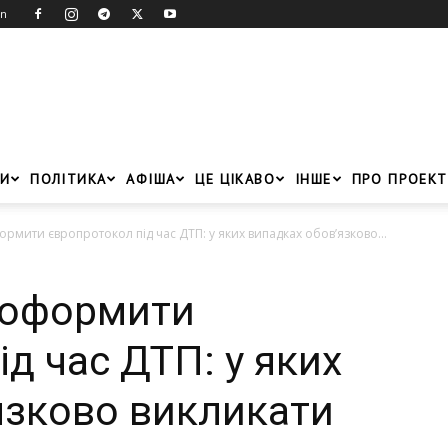
in
И
ПОЛІТИКА
АФІША
ЦЕ ЦІКАВО
ІНШЕ
ПРО ПРОЕКТ
рмити європротокол під час ДТП: у яких випадках обов’язково...
 оформити
д час ДТП: у яких
язково викликати