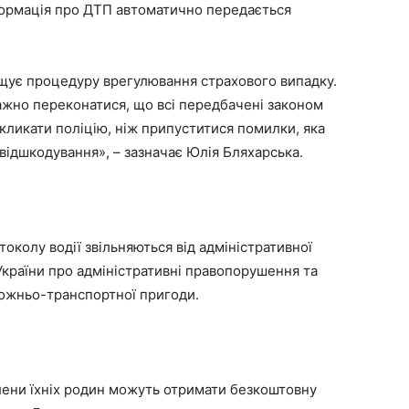
нформація про ДТП автоматично передається
щує процедуру врегулювання страхового випадку.
жно переконатися, що всі передбачені законом
икликати поліцію, ніж припуститися помилки, яка
ідшкодування», – зазначає Юлія Бляхарська.
околу водії звільняються від адміністративної
України про адміністративні правопорушення та
ожньо-транспортної пригоди.
члени їхніх родин можуть отримати безкоштовну