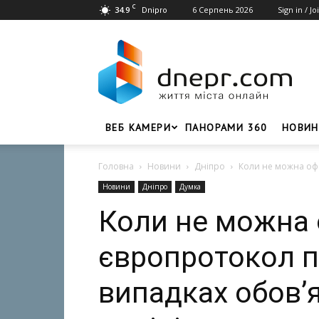
C
34.9
6 Серпень 2026
Sign in / Jo
Dnipro
Dnepr.com
–
Головний
портал
новин
Дніпра
ВЕБ КАМЕРИ
ПАНОРАМИ 360
НОВИН
Головна
Новини
Дніпро
Коли не можна офо
Новини
Дніпро
Думка
Коли не можна
європротокол пі
випадках обов’