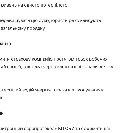
гривень на одного потерпілого.
 перевищувати цю суму, юристи рекомендують
 загальному порядку.
панію
омити страхову компанію протягом трьох робочих
ий спосіб, зокрема через електронні канали зв’язку
терпілий водій звертається за відшкодуванням
ї.
йн
лектронний європротокол» МТСБУ та оформити всі