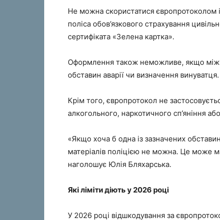
Не можна скористатися європротоколом і т
поліса обов’язкового страхування цивіль
сертифіката «Зелена картка».
Оформлення також неможливе, якщо між
обставин аварії чи визначення винуватця.
Крім того, європротокол не застосовується
алкогольного, наркотичного сп’яніння аб
«Якщо хоча б одна із зазначених обстави
матеріалів поліцією не можна. Це може ма
наголошує Юлія Бляхарська.
Які ліміти діють у 2026 році
У 2026 році відшкодування за європроток