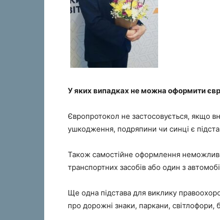
У яких випадках не можна оформити єв
Європротокол не застосовується, якщо вн
ушкодження, подряпини чи синці є підста
Також самостійне оформлення неможливе, 
транспортних засобів або один з автомобі
Ще одна підстава для виклику правоохор
про дорожні знаки, паркани, світлофори, б