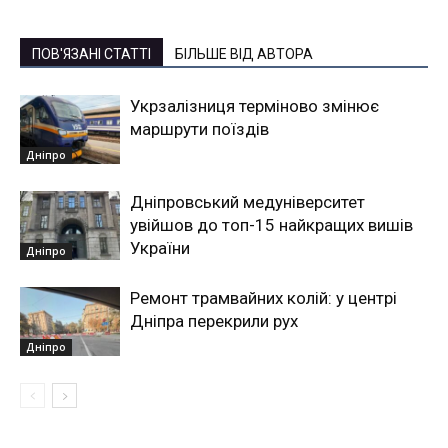
ПОВ'ЯЗАНІ СТАТТІ
БІЛЬШЕ ВІД АВТОРА
Укрзалізниця терміново змінює
маршрути поїздів
Дніпро
Дніпровський медуніверситет
увійшов до топ-15 найкращих вишів
України
Дніпро
Ремонт трамвайних колій: у центрі
Дніпра перекрили рух
Дніпро