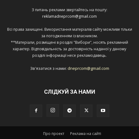
З питань реклами звертайтесь на пошту:
reklamadneprcom@gmail.com
Всі права захищені. Використання матеріалів сайту можливе тільки
за погодженням із власником.
**Матеріали, розміщені в розділі "Вибори", носять рекламний
характер. Відповідальність за достовірність наданої у даному
розділі інформації несе рекламодавець.
Зв'язатися з нами:
dneprcom@gmail.com
СЛІДКУЙ ЗА НАМИ
Про проект
Реклама на сайті