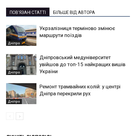
ПОВ'ЯЗАНІ СТАТТІ
БІЛЬШЕ ВІД АВТОРА
Укрзалізниця терміново змінює
маршрути поїздів
Дніпро
Дніпровський медуніверситет
увійшов до топ-15 найкращих вишів
України
Дніпро
Ремонт трамвайних колій: у центрі
Дніпра перекрили рух
Дніпро