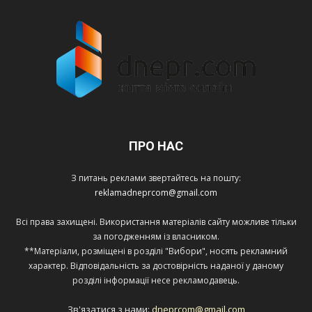
ПРО НАС
З питань реклами звертайтесь на пошту:
reklamadneprcom@gmail.com
Всі права захищені. Використання матеріалів сайту можливе тільки
за погодженням із власником.
**Матеріали, розміщені в розділі "Вибори", носять рекламний
характер. Відповідальність за достовірність наданої у даному
розділі інформації несе рекламодавець.
Зв'язатися з нами:
dneprcom@gmail.com