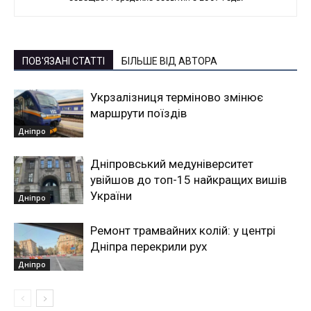
ПОВ'ЯЗАНІ СТАТТІ
БІЛЬШЕ ВІД АВТОРА
Укрзалізниця терміново змінює
маршрути поїздів
Дніпро
Дніпровський медуніверситет
увійшов до топ-15 найкращих вишів
України
Дніпро
Ремонт трамвайних колій: у центрі
Дніпра перекрили рух
Дніпро