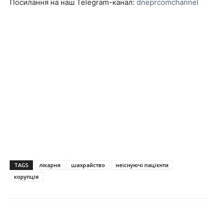
Посилання на наш Telegram-канал:
dneprcomchannel
TAGS
лікарня
шахрайство
неіснуючі пацієнти
корупція