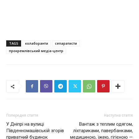
TAGS
колаборанти
сепаратисти
прокремлівський медіа-центр
Попередня стаття
Наступна стаття
У Дніпрі на вулиці
Вантаж з теплим одягом,
Південномашівській згорів
ліхтариками, павербанками,
приватний будинок
медициною, їжею, гігієною —