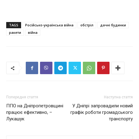
TAGS
Російсько-українська війна
обстріл
дачні будинки
ракети
війна
Попередня стаття
Наступна стаття
ППО на Дніпропетровщині
У Дніпрі запровадили новий
працює ефективно, –
графік роботи громадського
Лукашук
транспорту