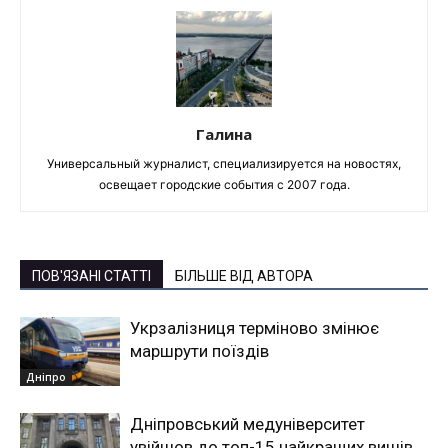
Галина
Универсальный журналист, специализируется на новостях,
освещает городские события с 2007 года.
ПОВ'ЯЗАНІ СТАТТІ
БІЛЬШЕ ВІД АВТОРА
Укрзалізниця терміново змінює
маршрути поїздів
Дніпро
Дніпровський медуніверситет
увійшов до топ-15 найкращих вишів